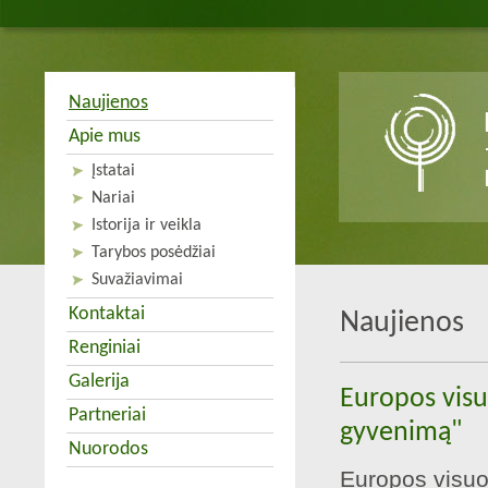
Naujienos
Apie mus
Įstatai
Nariai
Istorija ir veikla
Tarybos posėdžiai
Suvažiavimai
Kontaktai
Naujienos
Renginiai
Galerija
Europos visu
Partneriai
gyvenimą"
Nuorodos
Europos visuo